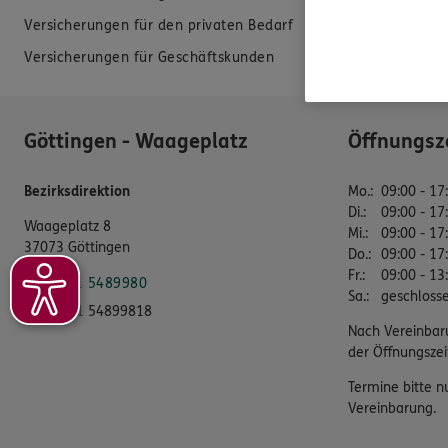
Versicherungen für den privaten Bedarf
EU-Offenlegun
Versicherungen für Geschäftskunden
Datenverarbei
Göttingen - Waageplatz
Öffnungsz
Bezirksdirektion
Mo.
:
09:00 - 17
Di.
:
09:00 - 17
Waageplatz 8
Mi.
:
09:00 - 17
37073 Göttingen
Do.
:
09:00 - 17
Fr.
:
09:00 - 13
Tel:
0551 5489980
Sa.
:
geschloss
Fax:
0551 54899818
Nach Vereinbar
der Öffnungszei
Termine bitte n
Vereinbarung.