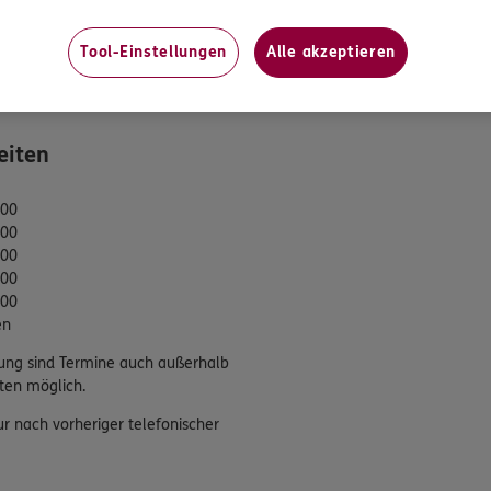
gsvereinbarung
Tool-Einstellungen
Alle akzeptieren
tung
eiten
:00
:00
:00
:00
:00
en
ung sind Termine auch außerhalb
ten möglich.
ur nach vorheriger telefonischer