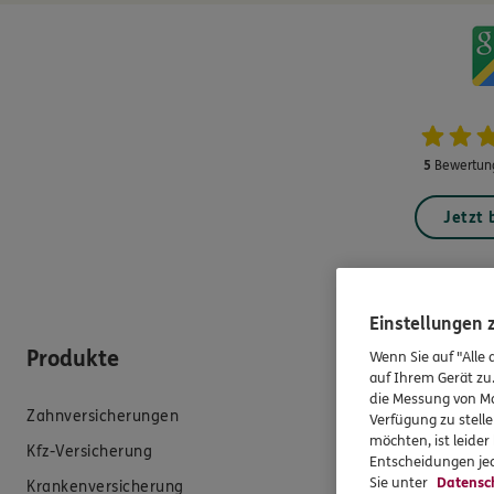
5
Bewertung
Jetzt
Einstellungen
Produkte
Hilfe & Se
Wenn Sie auf "Alle 
auf Ihrem Gerät zu
die Messung von Ma
Zahnversicherungen
E-Mail schreib
Verfügung zu stelle
möchten, ist leide
Kfz-Versicherung
Schaden meld
Entscheidungen jed
Sie unter
Datensc
Krankenversicherung
Erstkontaktin