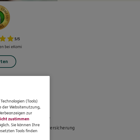
5
/
5
n bei eKomi
rten
eressieren
 Technologien (Tools)
se der Websitenutzung,
 Werbeanzeigen zur
Standorte
icht zustimmen
glich. Sie können Ihre
Gruppenversicherung
setzten Tools finden