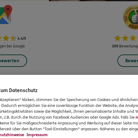
4.4
/
5
en bei Google
369
Bewertunge
 bewerten
Bewe
 zum Datenschutz
rvices
Das könnte Sie auch int
akzeptieren" klicken, stimmen Sie der Speicherung von Cookies und ähnlichen
. Dadurch ermöglichen Sie eine zuverlässige Funktion der Website, die Analy
rketingaktivitäten sowie die Möglichkeit, Ihnen personalisierte Inhalte und
en
Unsere Agentur
n, z.B. durch die Nutzung von Facebook Audiences oder Google Ads. Falls Sie
n
r keine für Sie maßgeschneiderte Anpassung und Werbung auf dieser Seite mö
en
Kooperationspartner
erzeit über den Button "Tool-Einstellungen" anpassen. Näheres zu den einge
hutzhinweise
Impressum
formationen