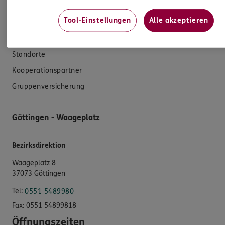
Das könnte Sie auch interessieren
Tool-Einstellungen
Alle akzeptieren
Unsere Agentur
Standorte
Kooperationspartner
Gruppenversicherung
Göttingen - Waageplatz
Bezirksdirektion
Waageplatz 8
37073 Göttingen
Tel:
0551 5489980
Fax:
0551 54899818
Öffnungszeiten