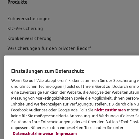
Produkte
Zahnversicherungen
Kfz-Versicherung
Krankenversicherung
Versicherungen für den privaten Bedarf
Versicherungen für Geschäftskunden
Einstellungen zum Datenschutz
Hilfe & Services
Wenn Sie auf "Alle akzeptieren" klicken, stimmen Sie der Speicherung 
und ähnlichen Technologien (Tools) auf Ihrem Gerät zu. Dadurch ermö
E-Mail schreiben
eine zuverlässige Funktion der Website, die Analyse der Websitenutzun
Messung von Marketingaktivitäten sowie die Möglichkeit, Ihnen persona
Schaden melden
Inhalte und Werbeanzeigen zur Verfügung zu stellen, z.B. durch die N
Facebook Audiences oder Google Ads. Falls Sie
nicht zustimmen
möchten
Erstkontaktinformationen
keine für Sie maßgeschneiderte Anpassung und Werbung auf dieser Se
EU-Offenlegungsvereinbarung
Sie können Ihre Entscheidungen jederzeit über den Button "Tool-Eins
anpassen. Näheres zu den eingesetzten Tools finden Sie unter
Datenverarbeitung
Datenschutzhinweise
Impressum