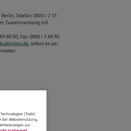
erlin, Telefon: 0800 / 2 55
en im Zusammenhang mit
9 60 00, Fax: 0800 / 3 69 90
mbudsmann.de
, sofern es um
rivaten
 Technologien (Tools)
se der Websitenutzung,
 Werbeanzeigen zur
icht zustimmen