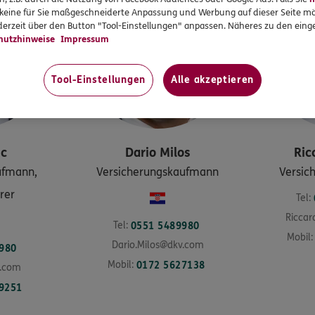
r keine für Sie maßgeschneiderte Anpassung und Werbung auf dieser Seite mö
erzeit über den Button "Tool-Einstellungen" anpassen. Näheres zu den einge
hutzhinweise
Impressum
Tool-Einstellungen
Alle akzeptieren
ic
Dario
Milos
Ric
ufmann,
Versicherungskaufmann
Versic
rer
Tel:
Riccar
Tel:
0551 5489980
Mobil:
Dario.Milos@dkv.com
980
Mobil:
0172 5627138
v.com
9251