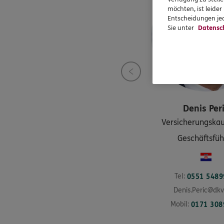
möchten, ist leide
Entscheidungen jed
Sie unter
Datensc
Denis
Per
Versicherungska
Geschäftsfüh
Tel:
0551 5489
Denis.Peric@dk
Mobil:
0171 308