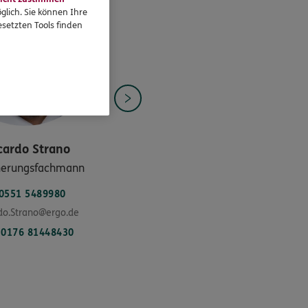
glich. Sie können Ihre
setzten Tools finden
cardo
Strano
herungsfachmann
0551 5489980
do.Strano@ergo.de
0176 81448430