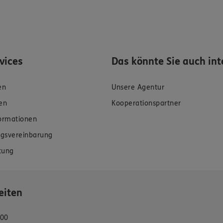
rvices
Das könnte Sie auch int
en
Unsere Agentur
en
Kooperationspartner
formationen
gsvereinbarung
tung
eiten
:00