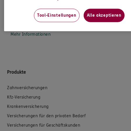
sowie auch gesetzliche Regelungen halten mich
dazu an. Ich biete Beratung an, für die
Versicherungsvermittlung erhalte ich Provision,
Tool-Einstellungen
Alle akzeptieren
ferner sonstige Zuwendungen.
Mehr Informationen
Produkte
Zahnversicherungen
Kfz-Versicherung
Krankenversicherung
Versicherungen für den privaten Bedarf
Versicherungen für Geschäftskunden