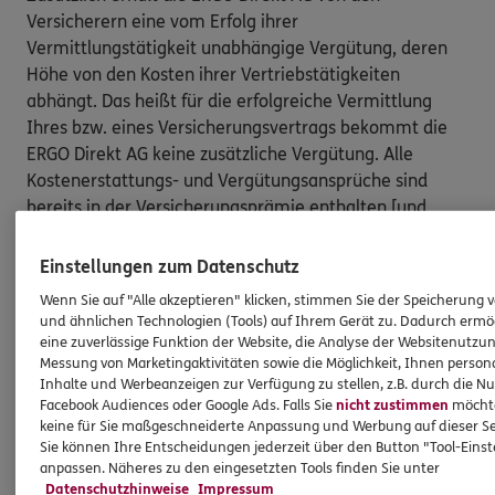
Versicherern eine vom Erfolg ihrer
Vermittlungstätigkeit unabhängige Vergütung, deren
Höhe von den Kosten ihrer Vertriebstätigkeiten
abhängt. Das heißt für die erfolgreiche Vermittlung
Ihres bzw. eines Versicherungsvertrags bekommt die
ERGO Direkt AG keine zusätzliche Vergütung. Alle
Kostenerstattungs- und Vergütungsansprüche sind
bereits in der Versicherungsprämie enthalten [und
müssen von Ihnen nicht gesondert gezahlt werden].
Einstellungen zum Datenschutz
Nach oben
Wenn Sie auf "Alle akzeptieren" klicken, stimmen Sie der Speicherung 
und ähnlichen Technologien (Tools) auf Ihrem Gerät zu. Dadurch ermö
eine zuverlässige Funktion der Website, die Analyse der Websitenutzun
HINWEIS
Messung von Marketingaktivitäten sowie die Möglichkeit, Ihnen persona
Wichtiges aus dem Vermittlerrecht
Inhalte und Werbeanzeigen zur Verfügung zu stellen, z.B. durch die N
Facebook Audiences oder Google Ads. Falls Sie
nicht zustimmen
möchten
keine für Sie maßgeschneiderte Anpassung und Werbung auf dieser Se
Ich bin verpflichtet, Ihnen Auskünfte zu meiner
Sie können Ihre Entscheidungen jederzeit über den Button "Tool-Eins
anpassen. Näheres zu den eingesetzten Tools finden Sie unter
Person zu geben. Sowohl Ihr Schutz als Verbraucher
Datenschutzhinweise
Impressum