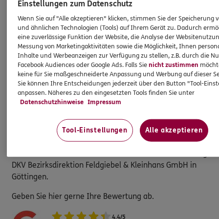
Einstellungen zum Datenschutz
Anette
Reinicke
Wenn Sie auf "Alle akzeptieren" klicken, stimmen Sie der Speicherung 
Büroleitung Einbeck
und ähnlichen Technologien (Tools) auf Ihrem Gerät zu. Dadurch ermö
eine zuverlässige Funktion der Website, die Analyse der Websitenutzun
Tel:
05561 5005
Messung von Marketingaktivitäten sowie die Möglichkeit, Ihnen persona
Anette.Reinicke@dkv.com
Inhalte und Werbeanzeigen zur Verfügung zu stellen, z.B. durch die N
Facebook Audiences oder Google Ads. Falls Sie
nicht zustimmen
möchten
keine für Sie maßgeschneiderte Anpassung und Werbung auf dieser Se
Sie können Ihre Entscheidungen jederzeit über den Button "Tool-Eins
anpassen. Näheres zu den eingesetzten Tools finden Sie unter
Datenschutzhinweise
Impressum
KUNDENZUFRIEDENHEIT
Tool-Einstellungen
Alle akzeptieren
Bewerten Sie hier
So bewerten Kundinnen und Kunden ERGO Versicherung
DKV Bezirksdirektion Feldgiebel & Kleinhans GmbH in
Göttingen.
Geben Sie hier gerne Ihre Bewertung ab.
4.4
/
5