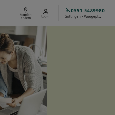
0551 5489980
Standort
Göttingen - Waageplatz
Log-in
ändern