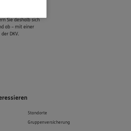
n
st eine kostspielige
rn Sie deshalb sich
nd ab – mit einer
 der DKV.
eressieren
Standorte
Gruppenversicherung