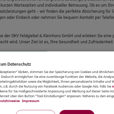
 kurzen Wartezeiten und individueller Betreuung. Ob es um Ih
tzleistungen geht – wir finden die perfekte Absicherung für Si
gen oder Einbeck oder nehmen Sie bequem Kontakt per Telefon
ise der DKV Feldgiebel & Kleinhans GmbH und erleben Sie eine 
ht wird. Unser Ziel ist es, Ihre Gesundheit und Zufriedenheit i
iches Beratungsgespräch
 zum Datenschutz
akzeptieren" klicken, stimmen Sie der Speicherung von Cookies und ähnlichen
. Dadurch ermöglichen Sie eine zuverlässige Funktion der Website, die Analy
rketingaktivitäten sowie die Möglichkeit, Ihnen personalisierte Inhalte und
n, z.B. durch die Nutzung von Facebook Audiences oder Google Ads. Falls Sie
n
r keine für Sie maßgeschneiderte Anpassung und Werbung auf dieser Seite mö
Auslandsreise-Kranke
erzeit über den Button "Tool-Einstellungen" anpassen. Näheres zu den einge
hutzhinweise
Impressum
Schnell gesund werden - 
Im Ausland sind ärztliche