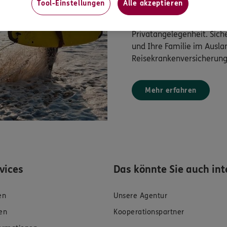
Tool-Einstellungen
Alle akzeptieren
Medikamente oder gar ei
Krankenhausaufenthalt mei
Privatangelegenheit. Siche
und Ihre Familie im Ausla
Reisekrankenversicherung
Mehr erfahren
rvices
Das könnte Sie auch int
en
Unsere Agentur
en
Kooperationspartner