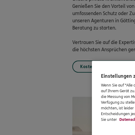
Genießen Sie den Vorteil von
umfassenden Schutz oder Zusa
unseren Agenturen in Göttin
Beratung zu starten.
Vertrauen Sie auf die Expert
die höchsten Ansprüchen gerec
Kostenloses & unverbindl
Einstellungen
Wenn Sie auf "Alle 
auf Ihrem Gerät zu
die Messung von Ma
Verfügung zu stelle
möchten, ist leide
Entscheidungen jed
Sie unter
Datensc