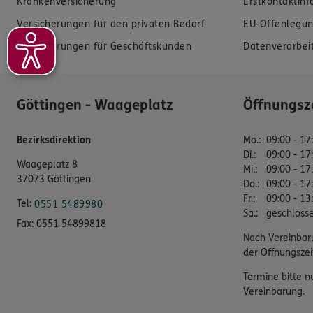
Krankenversicherung
Erstkontaktin
Versicherungen für den privaten Bedarf
EU-Offenlegun
Versicherungen für Geschäftskunden
Datenverarbei
Göttingen - Waageplatz
Öffnungsz
Bezirksdirektion
Mo.
:
09:00 - 17
Di.
:
09:00 - 17
Waageplatz 8
Mi.
:
09:00 - 17
37073 Göttingen
Do.
:
09:00 - 17
Fr.
:
09:00 - 13
Tel:
0551 5489980
Sa.
:
geschloss
Fax:
0551 54899818
Nach Vereinbar
der Öffnungszei
Termine bitte n
Vereinbarung.