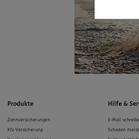
Produkte
Hilfe & Se
Zahnversicherungen
E-Mail schreib
Kfz-Versicherung
Schaden meld