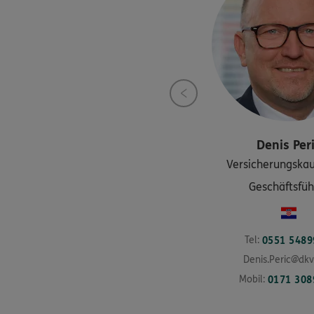
Denis
Per
Versicherungska
Geschäftsfüh
Tel:
0551 5489
Denis.Peric@dk
Mobil:
0171 308