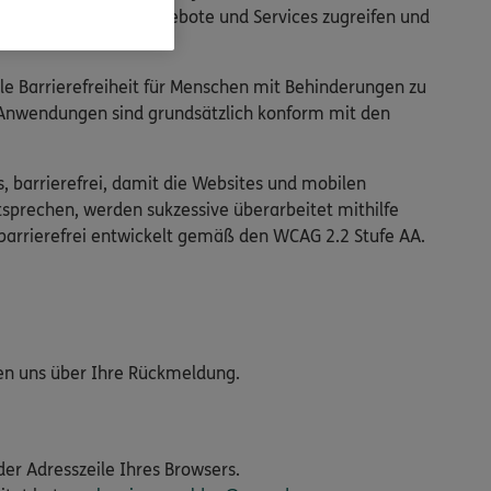
 auf die digitalen Angebote und Services zugreifen und
ale Barrierefreiheit für Menschen mit Behinderungen zu
n Anwendungen sind grundsätzlich konform mit den
s, barrierefrei, damit die Websites und mobilen
tsprechen, werden sukzessive überarbeitet mithilfe
barrierefrei entwickelt gemäß den WCAG 2.2 Stufe AA.
uen uns über Ihre Rückmeldung.
der Adresszeile Ihres Browsers.