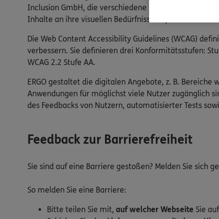
Inclusion GmbH, die verschiedene Barrierefreiheitsfun
Inhalte an ihre visuellen Bedürfnisse anpassen.
Die Web Content Accessibility Guidelines (WCAG) defin
verbessern. Sie definieren drei Konformitätsstufen: 
WCAG 2.2 Stufe AA.
ERGO gestaltet die digitalen Angebote, z. B. Bereiche 
Anwendungen für möglichst viele Nutzer zugänglich sin
des Feedbacks von Nutzern, automatisierter Tests so
Feedback zur Barrierefreiheit
Sie sind auf eine Barriere gestoßen? Melden Sie sich 
So melden Sie eine Barriere:
Bitte teilen Sie mit,
auf welcher Webseite
Sie auf