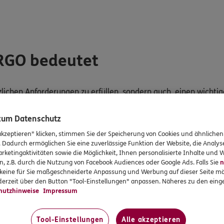
ERGO bedeutet
tzlichen Anforderungen zu erfüllen, sondern auch, einen wichti
 zum Datenschutz
tigkeit und Inklusion in die tägliche Arbeits- und Geschäftsprax
akzeptieren" klicken, stimmen Sie der Speicherung von Cookies und ähnlichen
. Dadurch ermöglichen Sie eine zuverlässige Funktion der Website, die Analy
rketingaktivitäten sowie die Möglichkeit, Ihnen personalisierte Inhalte und
 verschiedene Formen von Einschränkungen haben, um deren B
n, z.B. durch die Nutzung von Facebook Audiences oder Google Ads. Falls Sie
n
r keine für Sie maßgeschneiderte Anpassung und Werbung auf dieser Seite mö
erzeit über den Button "Tool-Einstellungen" anpassen. Näheres zu den einge
Angebote und Services gut nutzen können. Deshalb wird kontinuie
hutzhinweise
Impressum
n.
dienbarkeit verwendet ERGO auf den Websites und mobilen An
Tool-Einstellungen
Alle akzeptieren