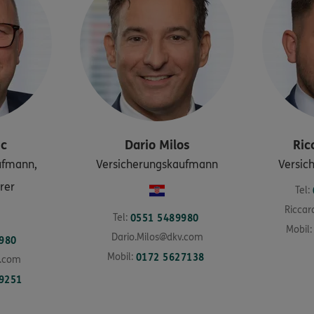
ic
Dario
Milos
Ric
ufmann,
Versicherungskaufmann
Versic
rer
Tel:
Riccar
Tel:
0551 5489980
Mobil:
Dario.Milos@dkv.com
980
Mobil:
0172 5627138
v.com
9251