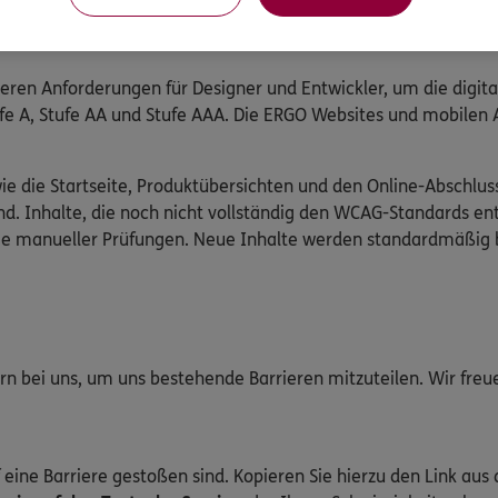
ktionen umfasst. Mithilfe der Software können Nutzer einfacher
ieren Anforderungen für Designer und Entwickler, um die digit
Stufe A, Stufe AA und Stufe AAA. Die ERGO Websites und mobile
wie die Startseite, Produktübersichten und den Online-Abschlus
d. Inhalte, die noch nicht vollständig den WCAG-Standards en
wie manueller Prüfungen. Neue Inhalte werden standardmäßig 
gern bei uns, um uns bestehende Barrieren mitzuteilen. Wir fre
 eine Barriere gestoßen sind. Kopieren Sie hierzu den Link aus 