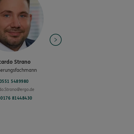
cardo
Strano
herungsfachmann
0551 5489980
do.Strano@ergo.de
0176 81448430