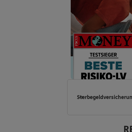
Sterbegeldversicheru
R